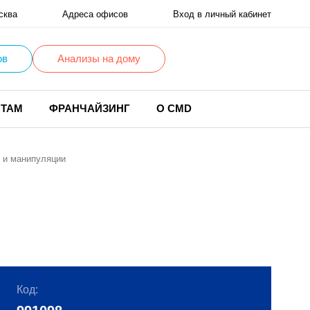
сква
Адреса офисов
Вход в личный кабинет
ов
Анализы на дому
НТАМ
ФРАНЧАЙЗИНГ
О CMD
 и манипуляции
Код: