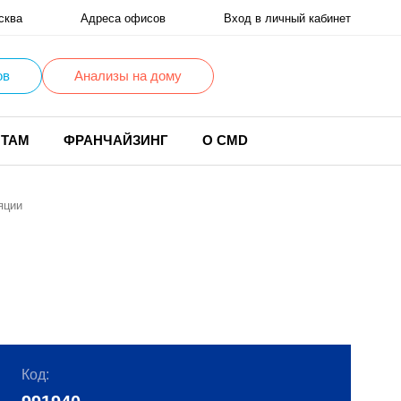
сква
Адреса офисов
Вход в личный кабинет
ов
Анализы на дому
НТАМ
ФРАНЧАЙЗИНГ
О CMD
яции
Код: