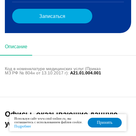
Записаться
Описание
Код в номенклатуре медицинских услуг (Приказ
МЗ РФ № 804н от 13.10.2017 г):
A21.01.004.001
Офисы, оказывающие данную
Используя сайт www.cmd-online.ru, вы
услугу
соглашаетесь с использованием файлов cookie.
Принять
Подробнее