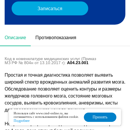
Записаться
Описание
Противопоказания
Код в номенклатуре медицинских услуг (Приказ
МЗ РФ № 804н от 13.10.2017 г):
A04.23.001
Простая и точная диагностика позволяет выявить
широкий спектр врожденных аномалий развития мозга.
Обследование позволяет оценить контуры и размеры
желудочков головного мозга, состояние мозговых
сосудов, выявить кровоизлияния, аневризмы, кисты
для своевременного начала лечения.
Используя сайт www.cmd-online.ru, вы
соглашаетесь с использованием файлов cookie.
Принять
Подробнее
Нейросонография проводится всем детям в возрасте