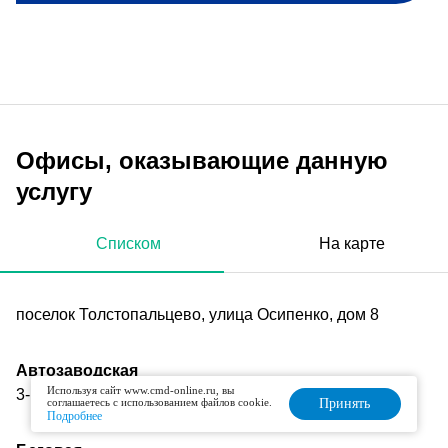
Офисы, оказывающие данную
услугу
Списком
На карте
поселок Толстопальцево, улица Осипенко, дом 8
Автозаводская
Используя сайт www.cmd-online.ru, вы
3-й Автозаводский проезд, д. 4
соглашаетесь с использованием файлов cookie.
Принять
Подробнее