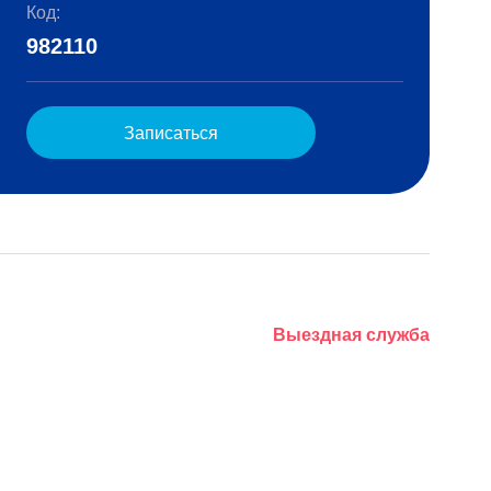
Код:
982110
Записаться
Выездная служба