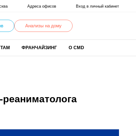
сква
Адреса офисов
Вход в личный кабинет
ов
Анализы на дому
НТАМ
ФРАНЧАЙЗИНГ
О CMD
а-реаниматолога