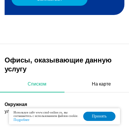
Офисы, оказывающие данную
услугу
Списком
На карте
Окружная
ул. Большая Академическая, д. 85, корп. 3
Используя сайт www.cmd-online.ru, вы
соглашаетесь с использованием файлов cookie.
Принять
Подробнее