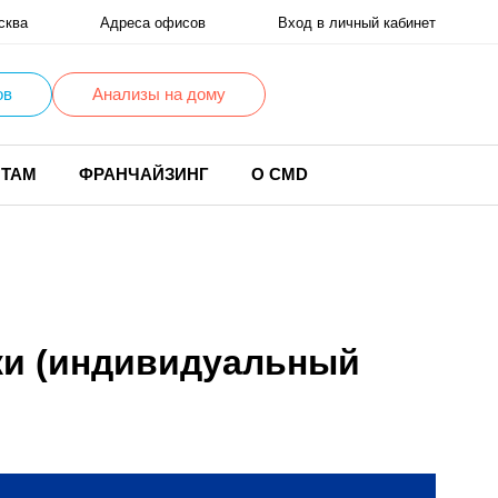
сква
Адреса офисов
Вход в личный кабинет
ов
Анализы на дому
НТАМ
ФРАНЧАЙЗИНГ
О CMD
ики (индивидуальный