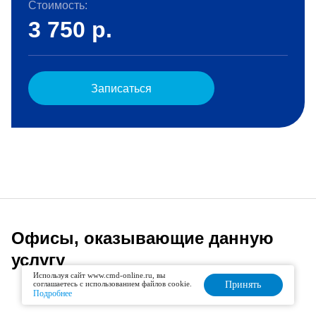
Стоимость:
3 750
р.
Записаться
Офисы, оказывающие данную
услугу
Используя сайт www.cmd-online.ru, вы
соглашаетесь с использованием файлов cookie.
Принять
Подробнее
Списком
На карте