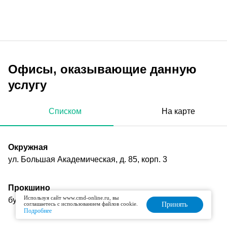
Офисы, оказывающие данную
услугу
Списком
На карте
Окружная
ул. Большая Академическая, д. 85, корп. 3
Прокшино
Используя сайт www.cmd-online.ru, вы
бульвар Веласкеса, д. 6
соглашаетесь с использованием файлов cookie.
Принять
Подробнее