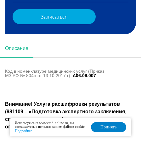
Записаться
Описание
Код в номенклатуре медицинских услуг (Приказ
МЗ РФ № 804н от 13.10.2017 г):
A06.09.007
Внимание! Услуга расшифровки результатов
(981109 – «Подготовка экспертного заключения,
справок по запросам») не входит в стоимость и
Используя сайт www.cmd-online.ru, вы
оплачивается отдельно.
соглашаетесь с использованием файлов cookie.
Принять
Подробнее