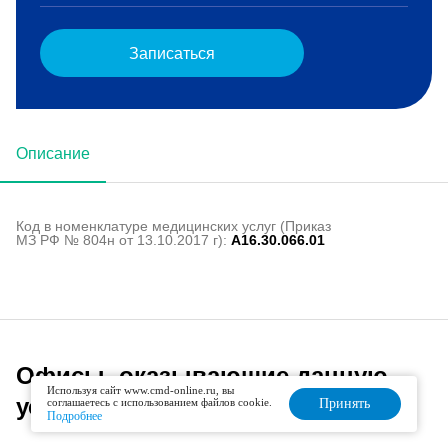
Записаться
Описание
Код в номенклатуре медицинских услуг (Приказ
МЗ РФ № 804н от 13.10.2017 г):
A16.30.066.01
Офисы, оказывающие данную
Используя сайт www.cmd-online.ru, вы
услугу
соглашаетесь с использованием файлов cookie.
Принять
Подробнее