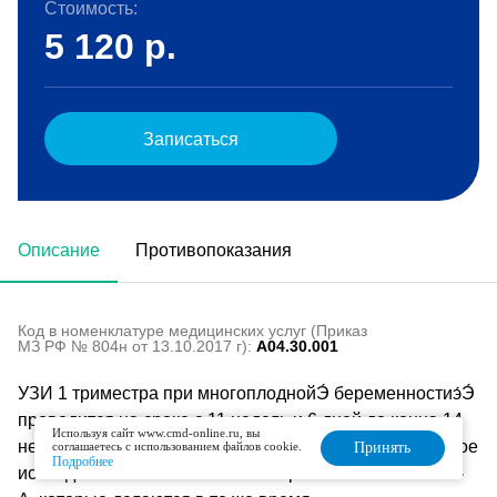
Стоимость:
5 120
р.
Записаться
Описание
Противопоказания
Код в номенклатуре медицинских услуг (Приказ
МЗ РФ № 804н от 13.10.2017 г):
A04.30.001
УЗИ 1 триместра при многоплоднойЭ́ беременностиэ́Э́
проводится на сроке с 11 недель и 6 дней до конца 14
Используя сайт www.cmd-online.ru, вы
недели. Пренатальный скрининг включает комплексное
соглашаетесь с использованием файлов cookie.
Принять
Подробнее
исследование по УЗИ и анализ крови на ХГЧ и PAPP-