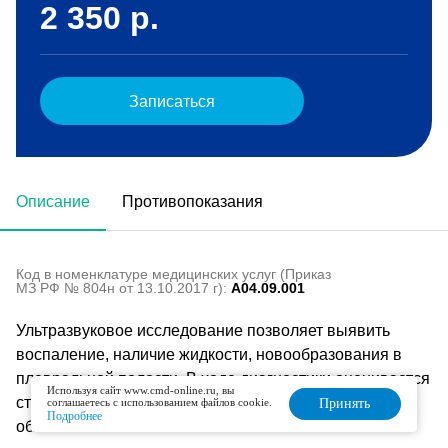
2 350
р.
Записаться
Описание
Противопоказания
Код в номенклатуре медицинских услуг (Приказ
МЗ РФ № 804н от 13.10.2017 г):
A04.09.001
Ультразвуковое исследование позволяет выявить
воспаление, наличие жидкости, новообразования в
плевральной полости. В ходе диагностики оценивается
Используя сайт www.cmd-online.ru, вы
структура и толщина оболочки, объем исследуемой
соглашаетесь с использованием файлов cookie.
Принять
Подробнее
области.