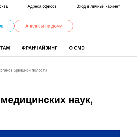
сква
Адреса офисов
Вход в личный кабинет
ов
Анализы на дому
НТАМ
ФРАНЧАЙЗИНГ
О CMD
органов брюшной полости
 медицинских наук,