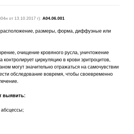
4н от 13.10.2017 г):
A04.06.001
я расположение, размеры, форма, диффузные или
ворение, очищение кровяного русла, уничтожение
а контролирует циркуляцию в крови эритроцитов,
аном могут значительно отражаться на самочувствии
вести обследование вовремя, чтобы своевременно
лечение.
т выявить:
 абсцессы;