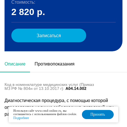
Стоимость:
2 820
р.
Записаться
Описание
Противопоказания
Код в номенклатуре медицинских услуг (Приказ
МЗ РФ № 804н от 13.10.2017 г):
A04.14.002
Диагностическая процедура, с помощью которой
определяется наличие заболевания, патологий или
Используя сайт www.cmd-online.ru, вы
развивающееся заболевание в пузыре.
соглашаетесь с использованием файлов cookie.
Принять
Подробнее