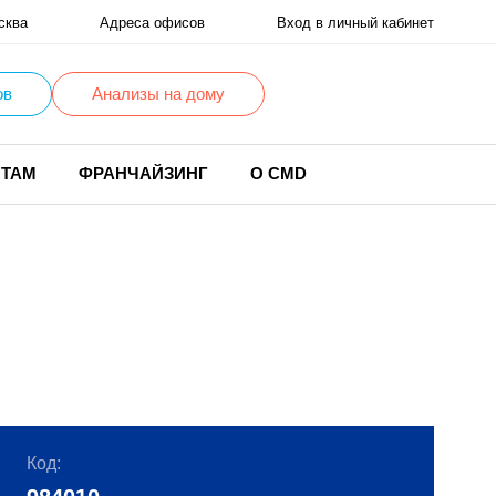
сква
Адреса офисов
Вход в личный кабинет
ов
Анализы на дому
НТАМ
ФРАНЧАЙЗИНГ
О CMD
Код: