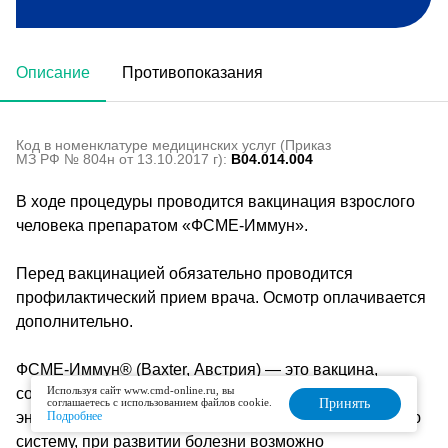
Описание
Противопоказания
Код в номенклатуре медицинских услуг (Приказ
МЗ РФ № 804н от 13.10.2017 г):
B04.014.004
В ходе процедуры проводится вакцинация взрослого
человека препаратом «ФСМЕ-Иммун».
Перед вакцинацией обязательно проводится
профилактический прием врача. Осмотр оплачивается
дополнительно.
ФСМЕ-Иммун® (Baxter, Австрия) — это вакцина,
Используя сайт www.cmd-online.ru, вы
созданная для профилактики клещевого вирусного
соглашаетесь с использованием файлов cookie.
Принять
энцефалита. Клещевой энцефалит поражает нервную
Подробнее
систему, при развитии болезни возможно