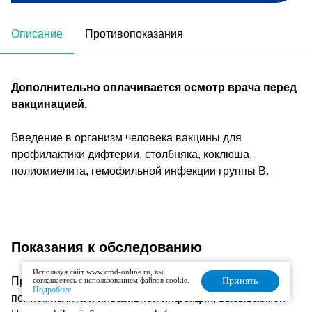
Описание
Противопоказания
Дополнительно оплачивается осмотр врача перед
вакцинацией.
Введение в организм человека вакцины для
профилактики дифтерии, столбняка, коклюша,
полиомиелита, гемофильной инфекции группы B.
Показания к обследованию
Используя сайт www.cmd-online.ru, вы
Профилактика дифтерии, столбняка, коклюша,
соглашаетесь с использованием файлов cookie.
Принять
Подробнее
полиомиелита и инвазивной инфекции, вызываемой