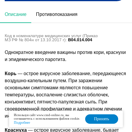
Описание
Противопоказания
Код в номенклатуре медицинских услуг (Приказ
МЗ РФ № 804н от 13.10.2017 г):
B04.014.004
Однократное введение вакцины против кори, краснухи
и эпидемического паротита.
Корь
— острое вирусное заболевание, передающееся
воздушно‐капельным путем. При заражении
основными симптомами являются повышение
температуры, воспаление слизистых оболочек,
конъюнктивит, пятнисто‐папулезная сыпь. При
своевременной профилактике и адекватном лечении
Используя сайт www.cmd-online.ru, вы
инфекция не представляет угрозы для жизни.
соглашаетесь с использованием файлов cookie.
Принять
Подробнее
Краснуха
— острое вирусное заболевание, бывает