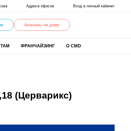
сква
Адреса офисов
Вход в личный кабинет
ов
Анализы на дому
НТАМ
ФРАНЧАЙЗИНГ
О CMD
18 (Церварикс)