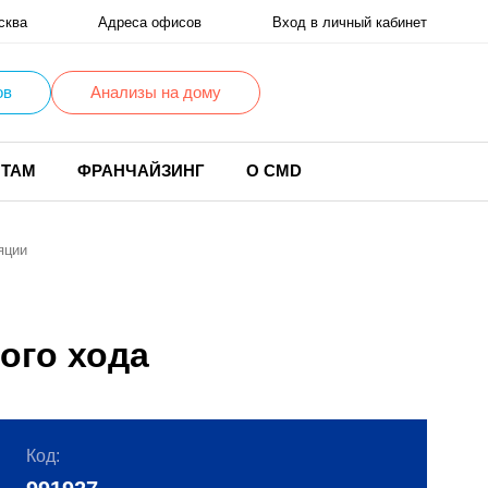
сква
Адреса офисов
Вход в личный кабинет
ов
Анализы на дому
НТАМ
ФРАНЧАЙЗИНГ
О CMD
яции
ого хода
Код: