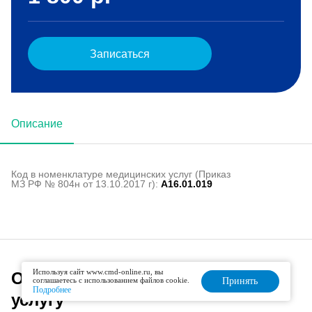
Записаться
Описание
Код в номенклатуре медицинских услуг (Приказ
МЗ РФ № 804н от 13.10.2017 г):
A16.01.019
Используя сайт www.cmd-online.ru, вы
Офисы, оказывающие данную
соглашаетесь с использованием файлов cookie.
Принять
Подробнее
услугу