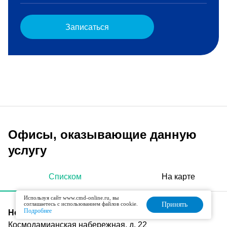
Записаться
Офисы, оказывающие данную
услугу
Списком
На карте
Используя сайт www.cmd-online.ru, вы
соглашаетесь с использованием файлов cookie.
Принять
Подробнее
Новокузнецкая
Космодамианская набережная, д. 22