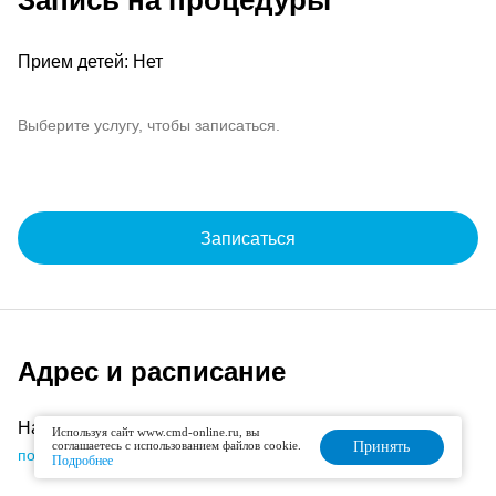
Запись на процедуры
Прием детей: Нет
Выберите услугу, чтобы записаться.
Записаться
Адрес и расписание
Нахимовский проспект, Нахимовский проспект, д. 22
Используя сайт www.cmd-online.ru, вы
соглашаетесь с использованием файлов cookie.
Принять
подробнее об офисе
Подробнее