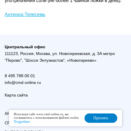
употребления соли (не более 1 чайной ложки в день).
Антенна-Телесемь
Центральный офис
111123, Россия, Москва, ул. Новогиреевская, д. 3А метро
"Перово", "Шоссе Энтузиастов", «Новогиреево»
8 495 788 00 01
info@cmd-online.ru
Карта сайта
АНАЛИЗЫ И ЦЕНЫ
Используя сайт www.cmd-online.ru, вы
соглашаетесь с использованием файлов cookie.
Принять
Подробнее
СРОЧНЫЕ АНАЛИЗЫ