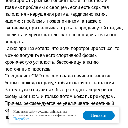
подстерегать разные неприятности, в частности
травмы; проблемы с сердцем, если есть скрытая
патология - нарушения ритма, кардиомиопатия,
ишемия; проблемы позвоночником, а также с
суставами, при наличии артроза в продвинутой стадии,
сколиоза и других патологиях опорно-двигательного
аппарата.
Также врач заметила, что если перетренироваться, то
можно получить вместо спортивной формы
хроническую усталость, бессонницу, апатию,
постоянные простуды.
Специалист CMD посоветовала начинать занятия
бегом с похода к врачу, чтобы исключить патологии.
Затем нужно научиться быстро ходить, чередовать
схему «бег-шаг» и только потом бежать к рекордам.
Причем, рекомендуется не увеличивать недельный
километраж более чем на 10% - это золотое правило
Используя сайт www.cmd-online.ru, вы
соглашаетесь с использованием файлов cookie.
Принять
профилактики травм.
Подробнее