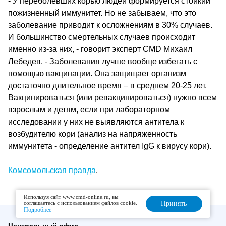
- У переболевших корью людей формируется стойкий
пожизненный иммунитет. Но не забываем, что это
заболевание приводит к осложнениям в 30% случаев.
И большинство смертельных случаев происходит
именно из-за них, - говорит эксперт CMD Михаил
Лебедев. - Заболевания лучше вообще избегать с
помощью вакцинации. Она защищает организм
достаточно длительное время – в среднем 20-25 лет.
Вакцинироваться (или ревакцинироваться) нужно всем
взрослым и детям, если при лабораторном
исследовании у них не выявляются антитела к
возбудителю кори (анализ на напряженность
иммунитета - определение антител IgG к вирусу кори).
Комсомольская правда
.
Используя сайт www.cmd-online.ru, вы
соглашаетесь с использованием файлов cookie.
Принять
Подробнее