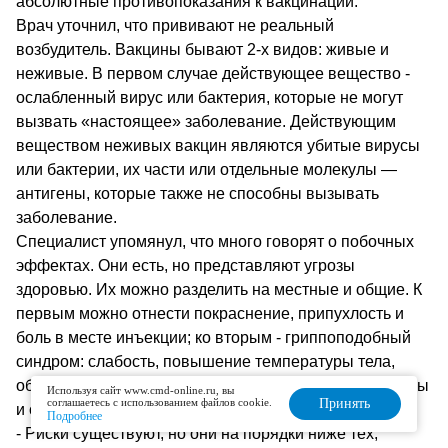
абсолютные противопоказания к вакцинации.
Врач уточнил, что прививают не реальный
возбудитель. Вакцины бывают 2-х видов: живые и
неживые. В первом случае действующее вещество -
ослабленный вирус или бактерия, которые не могут
вызвать «настоящее» заболевание. Действующим
веществом неживых вакцин являются убитые вирусы
или бактерии, их части или отдельные молекулы —
антигены, которые также не способны вызывать
заболевание.
Специалист упомянул, что много говорят о побочных
эффектах. Они есть, но представляют угрозы
здоровью. Их можно разделить на местные и общие. К
первым можно отнести покраснение, припухлость и
боль в месте инъекции; ко вторым - гриппоподобный
синдром: слабость, повышение температуры тела,
общее плохое самочувствие. Эти состояние не опасны
Используя сайт www.cmd-online.ru, вы
соглашаетесь с использованием файлов cookie.
Принять
и сами проходят через 3-5 дней максимум.
Подробнее
- Риски существуют, но они на порядки ниже тех,