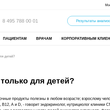
Мо
8 495 788 00 01
Результаты анализ
ПАЦИЕНТАМ
ВРАЧАМ
КОРПОРАТИВНЫМ КЛИЕ
для детей?
 только для детей?
чные продукты полезны в любом возрасте; взрослому челов
, В12, А и D, - говорит эндокринолог, нутрициолог клин