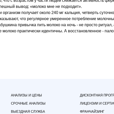
 что с возрастом у части людей снижается активность ферм
спешный вывод: «молоко мне не подходит».
 и организм получает около 240 мг кальция, четверть суточн
азывают, что регулярное умеренное потребление молочных
бушкина привычка пить молоко на ночь - не просто ритуал,
ое молоко практически идентичны. А восстановленное - пал
АНАЛИЗЫ И ЦЕНЫ
ДИСКОНТНАЯ ПРОГ
СРОЧНЫЕ АНАЛИЗЫ
ЛИЦЕНЗИИ И СЕРТ
ВЫЕЗДНАЯ СЛУЖБА
ФРАНЧАЙЗИНГ