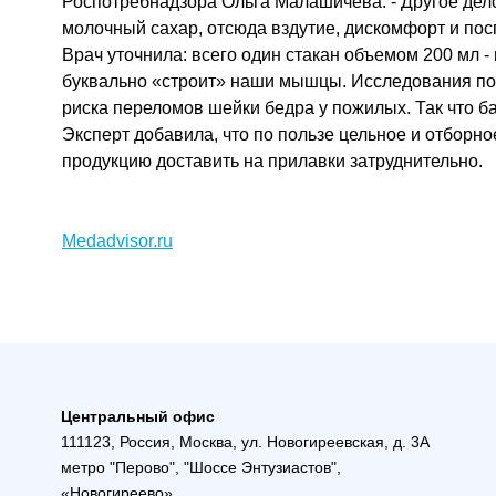
Роспотребнадзора Ольга Малашичева. - Другое дело,
молочный сахар, отсюда вздутие, дискомфорт и по
Врач уточнила: всего один стакан объемом 200 мл -
буквально «строит» наши мышцы. Исследования пок
риска переломов шейки бедра у пожилых. Так что ба
Эксперт добавила, что по пользе цельное и отборн
продукцию доставить на прилавки затруднительно.
Medadvisor.ru
Центральный офис
111123, Россия, Москва, ул. Новогиреевская, д. 3А
метро "Перово", "Шоссе Энтузиастов",
«Новогиреево»