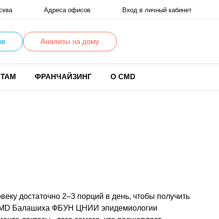
сква
Адреса офисов
Вход в личный кабинет
ов
Анализы на дому
НТАМ
ФРАНЧАЙЗИНГ
О CMD
еку достаточно 2–3 порций в день, чтобы получить
ики CMD Балашиха ФБУН ЦНИИ эпидемиологии