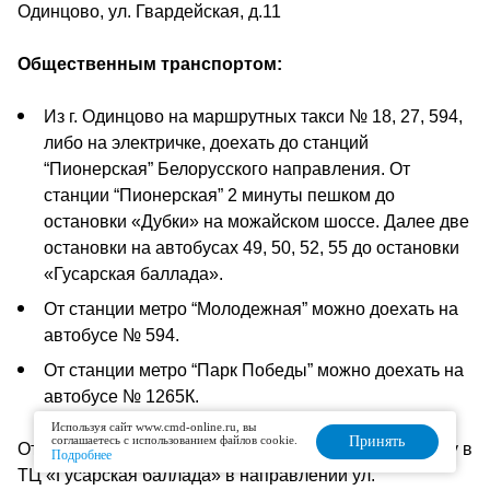
Одинцово, ул. Гвардейская, д.11
Общественным транспортом:
Из г. Одинцово на маршрутных такси № 18, 27, 594,
либо на электричке, доехать до станций
“Пионерская” Белорусского направления. От
станции “Пионерская” 2 минуты пешком до
остановки «Дубки» на можайском шоссе. Далее две
остановки на автобусах 49, 50, 52, 55 до остановки
«Гусарская баллада».
От станции метро “Молодежная” можно доехать на
автобусе № 594.
От станции метро “Парк Победы” можно доехать на
автобусе № 1265К.
Используя сайт www.cmd-online.ru, вы
соглашаетесь с использованием файлов cookie.
Принять
От остановки «Гусарская баллада» проход через арку в
Подробнее
ТЦ «Гусарская баллада» в направлении ул.