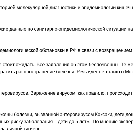
аторией молекулярной диагностики и эпидемиологии кише
.
ие данные по санитарно-эпидемиологической ситуации на 
емиологической обстановки в РФ в связи с возвращением т
 стоит ожидать. Все заявления об этом беспочвенны. Те м
тить распространение болезни. Речь идет не только о Моск
теровирусов. Заражение вирусом, как правило, происходит
жены болезни, вызванной энтеровирусом Коксаки, дети до
ных риску заболевания – дети до 5 лет». По мнению экспе
ла личной гигиены.