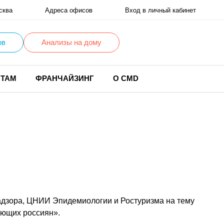
сква
Адреса офисов
Вход в личный кабинет
ов
Анализы на дому
НТАМ
ФРАНЧАЙЗИНГ
О CMD
надзора, ЦНИИ Эпидемиологии и Ростуризма на тему
ающих россиян».