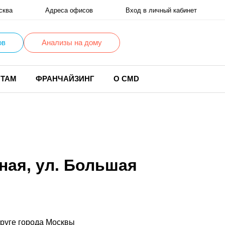
сква
Адреса офисов
Вход в личный кабинет
ов
Анализы на дому
НТАМ
ФРАНЧАЙЗИНГ
О CMD
ая, ул. Большая
руге города Москвы