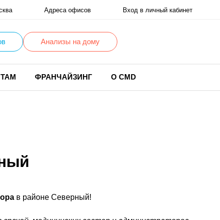
сква
Адреса офисов
Вход в личный кабинет
ов
Анализы на дому
НТАМ
ФРАНЧАЙЗИНГ
О CMD
рный
зора
в районе Северный!