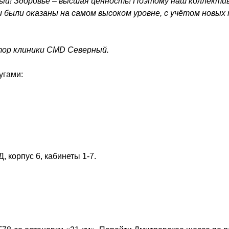
ный! Здоровье – высшая ценность! Поэтому наш коллекти
 были оказаны на самом высоком уровне, с учётом новых 
тор клиники СMD Северный.
угами:
 корпус 6, кабинеты 1-7.