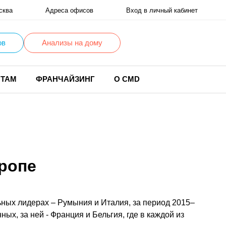
сква
Адреса офисов
Вход в личный кабинет
ов
Анализы на дому
НТАМ
ФРАНЧАЙЗИНГ
О CMD
вропе
ьных лидерах – Румыния и Италия, за период 2015–
ых, за ней - Франция и Бельгия, где в каждой из