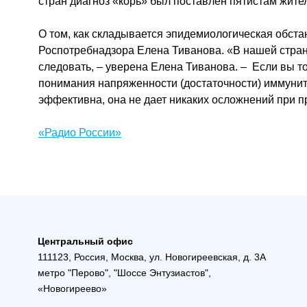
стран диагноз «корь» был поставлен пятистам жите
О том, как складывается эпидемиологическая обст
Роспотребнадзора Елена Тиванова. «В нашей стране
следовать, – уверена Елена Тиванова. – Если вы то
понимания напряженности (достаточности) иммуните
эффективна, она не дает никаких осложнений при 
«Радио России»
Центральный офис
111123, Россия, Москва, ул. Новогиреевская, д. 3А
метро "Перово", "Шоссе Энтузиастов",
«Новогиреево»