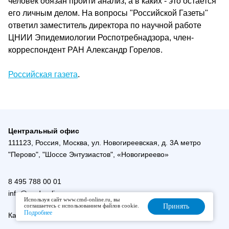
человек обязан пройти анализ, а в каких - это остается
его личным делом. На вопросы "Российской Газеты"
ответил заместитель директора по научной работе
ЦНИИ Эпидемиологии Роспотребнадзора, член-
корреспондент РАН Александр Горелов.
Российская газета
.
Центральный офис
111123, Россия, Москва, ул. Новогиреевская, д. 3А метро
"Перово", "Шоссе Энтузиастов", «Новогиреево»
8 495 788 00 01
info@cmd-online.ru
Используя сайт www.cmd-online.ru, вы
соглашаетесь с использованием файлов cookie.
Принять
Подробнее
Карта сайта