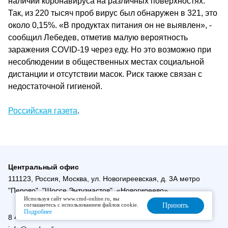
наличии коронавируса на различных поверхностях.
Так, из 220 тысяч проб вирус был обнаружен в 321, это
около 0,15%. «В продуктах питания он не выявлен», -
сообщил Лебедев, отметив малую вероятность
заражения COVID-19 через еду. Но это возможно при
несоблюдении в общественных местах социальной
дистанции и отсутствии масок. Риск также связан с
недостаточной гигиеной.
Российская газета
.
Центральный офис
111123, Россия, Москва, ул. Новогиреевская, д. 3А метро
"Перово", "Шоссе Энтузиастов", «Новогиреево»
Используя сайт www.cmd-online.ru, вы
соглашаетесь с использованием файлов cookie.
Принять
Подробнее
8 495 788 00 01