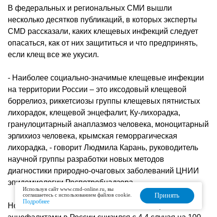
В федеральных и региональных СМИ вышли
несколько десятков публикаций, в которых эксперты
CMD рассказали, каких клещевых инфекций следует
опасаться, как от них защититься и что предпринять,
если клещ все же укусил.
- Наиболее социально-значимые клещевые инфекции
на территории России – это иксодовый клещевой
боррелиоз, риккетсиозы группы клещевых пятнистых
лихорадок, клещевой энцефалит, Ку-лихорадка,
гранулоцитарный анаплазмоз человека, моноцитарный
эрлихиоз человека, крымская геморрагическая
лихорадка, - говорит Людмила Карань, руководитель
научной группы разработки новых методов
диагностики природно-очаговых заболеваний ЦНИИ
эпидемиологии Роспотребнадзора.
Используя сайт www.cmd-online.ru, вы
соглашаетесь с использованием файлов cookie.
Принять
Подробнее
Но если показатель заболеваемости клещевыми