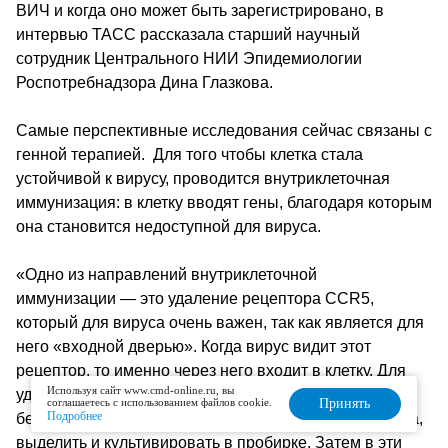
ВИЧ и когда оно может быть зарегистрировано, в
интервью ТАСС рассказала старший научный
сотрудник Центрального НИИ Эпидемиологии
Роспотребнадзора Дина Глазкова.
Самые перспективные исследования сейчас связаны с
генной терапией. Для того чтобы клетка стала
устойчивой к вирусу, проводится внутриклеточная
иммунизация: в клетку вводят гены, благодаря которым
она становится недоступной для вируса.
«Одно из направлений внутриклеточной
иммунизации — это удаление рецептора CCR5,
который для вируса очень важен, так как является для
него «входной дверью». Когда вирус видит этот
рецептор, то именно через него входит в клетку. Для
Используя сайт www.cmd-online.ru, вы
удаления CCR5 существуют разные способы. Мы
соглашаетесь с использованием файлов cookie.
Принять
Подробнее
берем клетки, лимфоциты. Их можно взять у человека,
выделить и культивировать в пробирке. Затем в эти