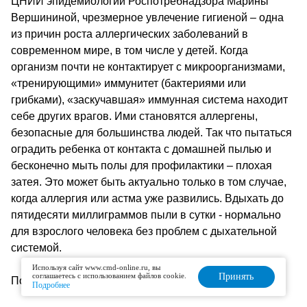
ЦНИИ эпидемиологии Роспотребнадзора Марины
Вершининой, чрезмерное увлечение гигиеной – одна
из причин роста аллергических заболеваний в
современном мире, в том числе у детей. Когда
организм почти не контактирует с микроорганизмами,
«тренирующими» иммунитет (бактериями или
грибками), «заскучавшая» иммунная система находит
себе других врагов. Ими становятся аллергены,
безопасные для большинства людей. Так что пытаться
оградить ребенка от контакта с домашней пылью и
бесконечно мыть полы для профилактики – плохая
затея. Это может быть актуально только в том случае,
когда аллергия или астма уже развились. Вдыхать до
пятидесяти миллиграммов пыли в сутки - нормально
для взрослого человека без проблем с дыхательной
системой.
Используя сайт www.cmd-online.ru, вы
соглашаетесь с использованием файлов cookie.
Принять
Подробнее:
Wonderzine
Подробнее