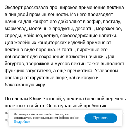
Эксперт рассказала про широкое применение пектина
в пищевой промышленности. Из него производят
начинки для конфет, его добавляют в зефир, пастилу,
мармелад, молочные продукты, десерты, мороженое,
спреды, майонез, кетчуп, сокосодержащие напитки.
Для желейных кондитерских изделий применяют
пектин в виде порошка. В торты, пирожные его
добавляют для сохранения вязкости начинки. Для
йогуртов, творожков и муссов пектин также выполняет
функцию загустителя, а еще пребиотика. Углеводом
обогащают фруктовые пюре, кабачковую и
баклажанную икру.
По словам Юлии Зотовой, у пектина большой перечень
полезных свойств. Он натуральный пребиотик,
натуральный энтеросорбент, этот нутриент выводит из
Используя сайт www.cmd-online.ru, вы
соглашаетесь с использованием файлов cookie.
Принять
организма тяжелые металлы и радионуклиды.
Подробнее