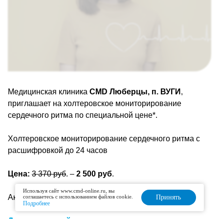
Медицинская клиника
CMD Люберцы, п. ВУГИ
,
приглашает на холтеровское мониторирование
сердечного ритма по специальной цене*.
Холтеровское мониторирование сердечного ритма с
расшифровкой до 24 часов
Цена:
3 370 руб
. –
2 500 руб
.
Используя сайт www.cmd-online.ru, вы
Акция действует до 01 марта 2025 г.
соглашаетесь с использованием файлов cookie.
Принять
Подробнее