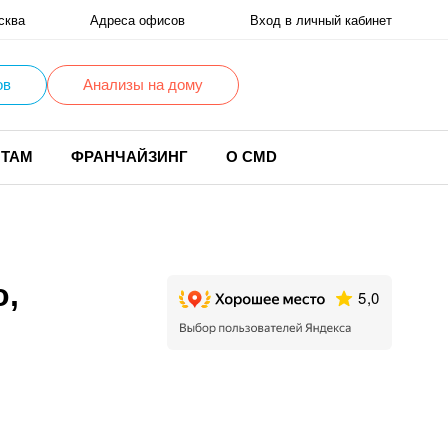
сква
Адреса офисов
Вход в личный кабинет
ов
Анализы на дому
НТАМ
ФРАНЧАЙЗИНГ
О CMD
о,