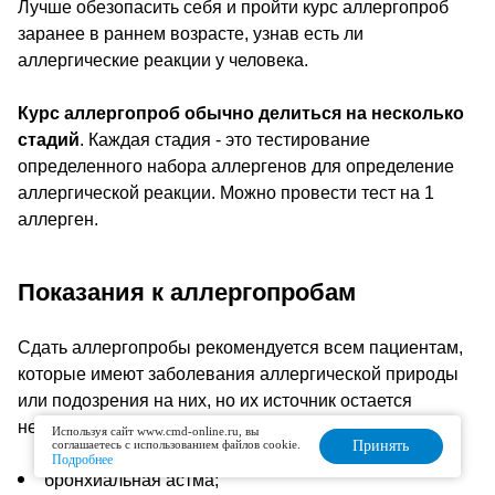
Лучше обезопасить себя и пройти курс аллергопроб
заранее в раннем возрасте, узнав есть ли
аллергические реакции у человека.
Курс аллергопроб обычно делиться на несколько
стадий
. Каждая стадия - это тестирование
определенного набора аллергенов для определение
аллергической реакции. Можно провести тест на 1
аллерген.
Показания к аллергопробам
Сдать аллергопробы рекомендуется всем пациентам,
которые имеют заболевания аллергической природы
или подозрения на них, но их источник остается
неизвестным. К таким заболеваниям относятся:
Используя сайт www.cmd-online.ru, вы
соглашаетесь с использованием файлов cookie.
Принять
Подробнее
бронхиальная астма;