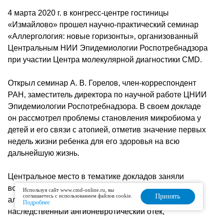
4 марта 2020 г. в конгресс-центре гостиницы
«Измайлово» прошел научно-практический семинар
«Аллергология: новые горизонты», организованный
Центральным НИИ Эпидемиологии Роспотребнадзора
при участии Центра молекулярной диагностики CMD.
Открыл семинар А. В. Горелов, член-корреспондент
РАН, заместитель директора по научной работе ЦНИИ
Эпидемиологии Роспотребнадзора. В своем докладе
он рассмотрел проблемы становления микробиома у
детей и его связи с атопией, отметив значение первых
недель жизни ребенка для его здоровья на всю
дальнейшую жизнь.
Центральное место в тематике докладов заняли
вопросы диагностики и терапии различных
Используя сайт www.cmd-online.ru, вы
соглашаетесь с использованием файлов cookie.
Принять
аллергических заболеваний (аллергический ринит,
Подробнее
наследственный ангионевротический отек,