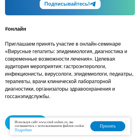
Подписывайтесь!
#онлайн
Приглашаем принять участие в онлайн-семинаре
«Вирусные гепатиты: эпидемиология, диагностика и
современные возможности лечения». Целевая
аудитория мероприятия: гастроэнтерологи,
инфекционисты, вирусологи, эпидемиологи, педиатры,
терапевты, врачи клинической лабораторной
диагностики, организаторы здравоохранения и
госсанэпидслужбы.
Регистрация
Используя сайт www.cmd-online.ru, вы
соглашаетесь с использованием файлов cookie.
Принять
Подробнее