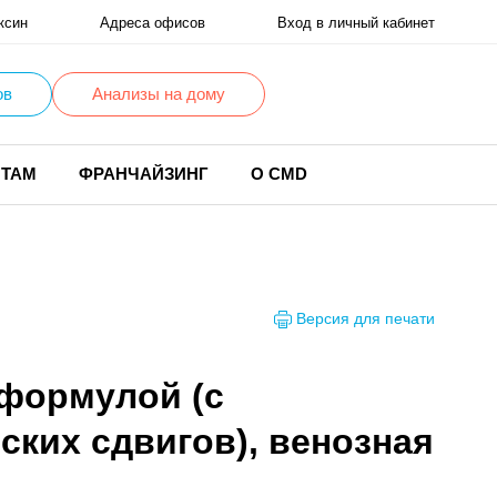
ксин
Адреса офисов
Вход в личный кабинет
ов
Анализы на дому
НТАМ
ФРАНЧАЙЗИНГ
О CMD
Версия для печати
 формулой (с
ских сдвигов), венозная