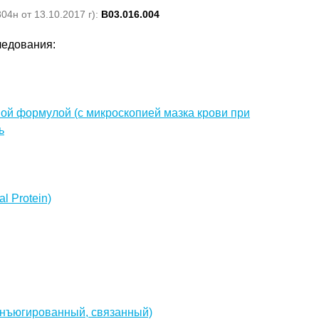
4н от 13.10.2017 г):
B03.016.004
ледования:
ой формулой (с микроскопией мазка крови при
ь
l Protein)
 конъюгированный, связанный)