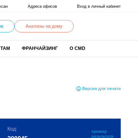
ксан
Адреса офисов
Вход в личный кабинет
ов
Анализы на дому
НТАМ
ФРАНЧАЙЗИНГ
О CMD
Версия для печати
Код:
пример
результата