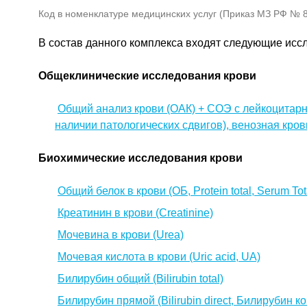
Код в номенклатуре медицинских услуг (Приказ МЗ РФ № 80
В состав данного комплекса входят следующие исс
Общеклинические исследования крови
Общий анализ крови (ОАК) + СОЭ с лейкоцитарн
наличии патологических сдвигов), венозная кров
Биохимические исследования крови
Общий белок в крови (ОБ, Protein total, Serum Tota
Креатинин в крови (Creatinine)
Мочевина в крови (Urea)
Мочевая кислота в крови (Uric acid, UA)
Билирубин общий (Bilirubin total)
Билирубин прямой (Bilirubin direct, Билирубин