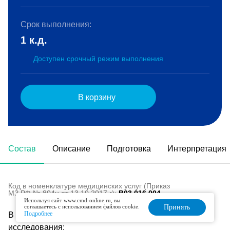
Срок выполнения:
1 к.д.
Доступен срочный режим выполнения
В корзину
Состав
Описание
Подготовка
Интерпретация
Код в номенклатуре медицинских услуг (Приказ
МЗ РФ № 804н от 13.10.2017 г):
B03.016.004
Используя сайт www.cmd-online.ru, вы
соглашаетесь с использованием файлов cookie.
Принять
Подробнее
В состав данного комплекса входят следующие
исследования: