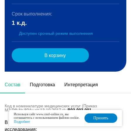
Срок выполнения:
1 к.д.
Доступен срочный режим выполнения
В корзину
Состав
Подготовка
Интерпретация
Код в номенклатуре медицинских услуг (Приказ
МЗ РФ № 804н от 13.10.2017 г):
B03.003.001
Используя сайт www.cmd-online.ru, вы
соглашаетесь с использованием файлов cookie.
Принять
Подробнее
В состав данного комплекса входят следующие
исследования: